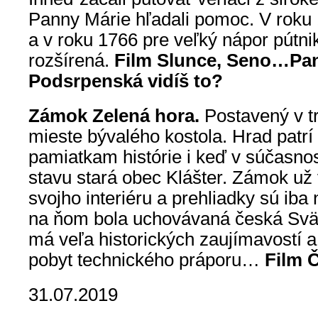
Panny Márie hľadali pomoc. V roku 
a v roku 1766 pre veľký nápor pútn
rozšírená.
Film Slunce, Seno…Pa
Podsrpenská vidíš to?
Zámok Zelená hora.
Postavený v tr
mieste bývalého kostola. Hrad patr
pamiatkam histórie i keď v súčasnos
stavu stará obec Klášter. Zámok už 
svojho interiéru a prehliadky sú iba
na ňom bola uchovávaná česká Svä
má veľa historických zaujímavostí a 
pobyt technického práporu…
Film Č
31.07.2019