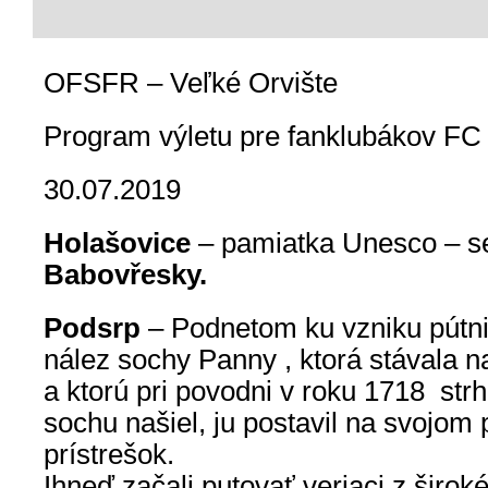
OFSFR – Veľké Orvište
Program výletu pre fanklubákov F
30.07.2019
Holašovice
– pamiatka Unesco – se
Babovřesky.
Podsrp
– Podnetom ku vzniku pútn
nález sochy Panny , ktorá stávala 
a ktorú pri povodni v roku 1718 strh
sochu našiel, ju postavil na svojom 
prístrešok.
Ihneď začali putovať veriaci z široké