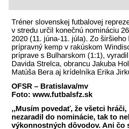
Tréner slovenskej futbalovej reprez
v stredu určil konečnú nomináciu 
2020 (11. júna-11. júla). Zo širšieho
prípravný kemp v rakúskom Windisc
príprave s Bulharskom (1:1), vyradi
Davida Strelca, obrancu Jakuba Hol
Matúša Bera aj krídelníka Erika Jirk
OFSR – Bratislava/mv
Foto: www.futbalsfz.sk
,,Musím povedať, že všetci hráči
nezaradil do nominácie, tak to ne
výkonnostných dôvodov. Ani čo s