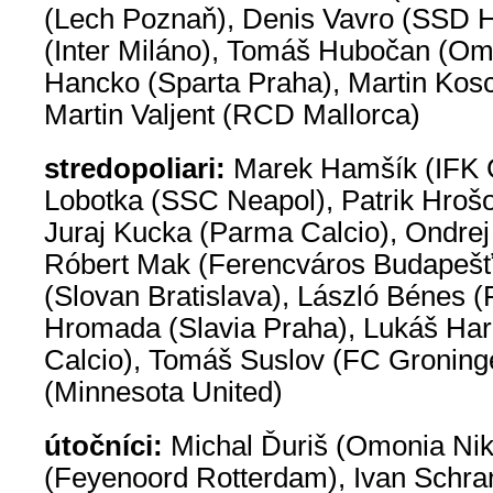
(Lech Poznaň), Denis Vavro (SSD H
(Inter Miláno), Tomáš Hubočan (Om
Hancko (Sparta Praha), Martin Kosc
Martin Valjent (RCD Mallorca)
stredopoliari:
Marek Hamšík (IFK G
Lobotka (SSC Neapol), Patrik Hro
Juraj Kucka (Parma Calcio), Ondrej
Róbert Mak (Ferencváros Budapešť)
(Slovan Bratislava), László Bénes 
Hromada (Slavia Praha), Lukáš Har
Calcio), Tomáš Suslov (FC Groning
(Minnesota United)
útočníci:
Michal Ďuriš (Omonia Nik
(Feyenoord Rotterdam), Ivan Schra