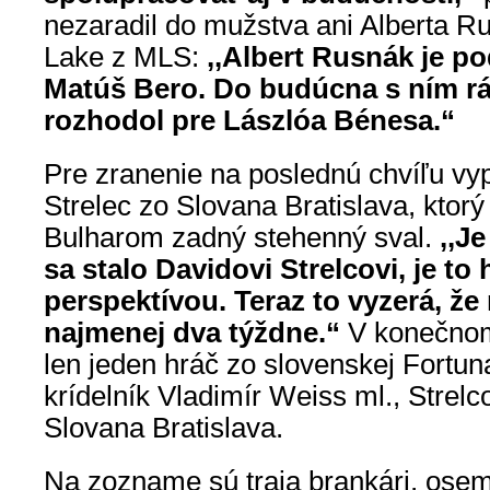
nezaradil do mužstva ani Alberta R
Lake z MLS:
,,Albert Rusnák je p
Matúš Bero. Do budúcna s ním rá
rozhodol pre Lászlóa Bénesa.“
Pre zranenie na poslednú chvíľu vy
Strelec zo Slovana Bratislava, ktorý s
Bulharom zadný stehenný sval.
,,J
sa stalo Davidovi Strelcovi, je to
perspektívou. Teraz to vyzerá, že
najmenej dva týždne.“
V konečnom
len jeden hráč zo slovenskej Fortun
krídelník Vladimír Weiss ml., Strelc
Slovana Bratislava.
Na zozname sú traja brankári, ose