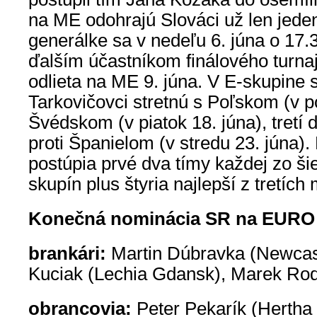
na ME odohrajú Slováci už len jede
generálke sa v nedeľu 6. júna o 17.3
ďalším účastníkom finálového turn
odlieta na ME 9. júna. V E-skupine 
Tarkovičovci stretnú s Poľskom (v p
Švédskom (v piatok 18. júna), tretí 
proti Španielom (v stredu 23. júna)
postúpia prvé dva tímy každej zo ši
skupín plus štyria najlepší z tretích 
Konečná nominácia SR na EURO 
brankári:
Martin Dúbravka (Newcas
Kuciak (Lechia Gdansk), Marek Ro
obrancovia:
Peter Pekarík (Hertha 