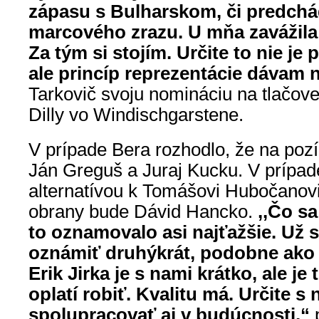
zápasu s Bulharskom, či predch
marcového zrazu. U mňa zavážila
Za tým si stojím. Určite to nie je
ale princíp reprezentácie dávam 
Tarkovič svoju nomináciu na tlačovej
Dilly vo Windischgarstene.
V prípade Bera rozhodlo, že na pozí
Ján Greguš a Juraj Kucku. V prípad
alternatívou k Tomášovi Hubočanovi
obrany bude Dávid Hancko.
,,Čo sa
to oznamovalo asi najťažšie. Už
oznámiť druhýkrát, podobne ako 
Erik Jirka je s nami krátko, ale je
oplatí robiť. Kvalitu má. Určite 
spolupracovať aj v budúcnosti,“
p