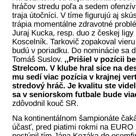
hráčov stredu poľa a sedem ofenzívn
traja útočníci. V tíme figurujú aj skú
trápia momentálne zdravotné prob
Juraj Kucka, resp. duo z českej ligy
Koscelník. Tarkovič zopakoval vieru 
budú v poriadku. Do nominácie sa d
Tomáš Suslov.
,,Prišiel v pozícii 
Strelcom. V klube hral síce na des
mu sedí viac pozícia v krajnej ver
stredový hráč. Je kvalitu ste videl
sa v seniorskom futbale bude via
zdôvodnil kouč SR.
Na kontinentálnom šampionáte čaká
účasť, pred piatimi rokmi na EURO
postúpil tím Jána Kozáka do osemf