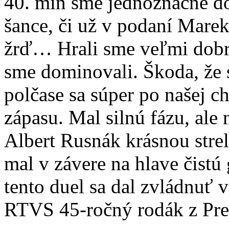
40. min sme jednoznačne do
šance, či už v podaní Marek
žrď… Hrali sme veľmi dobr
sme dominovali. Škoda, že 
polčase sa súper po našej c
zápasu. Mal silnú fázu, ale
Albert Rusnák krásnou stre
mal v závere na hlave čistú
tento duel sa dal zvládnuť 
RTVS 45-ročný rodák z Pre