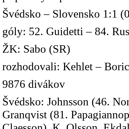
Švédsko – Slovensko 1:1 (0
góly: 52. Guidetti – 84. Ru
ŽK: Sabo (SR)
rozhodovali: Kehlet – Boric
9876 divákov
Švédsko: Johnsson (46. Nord
Granqvist (81. Papagiannop
Claesson), K. Olsson, Ekda