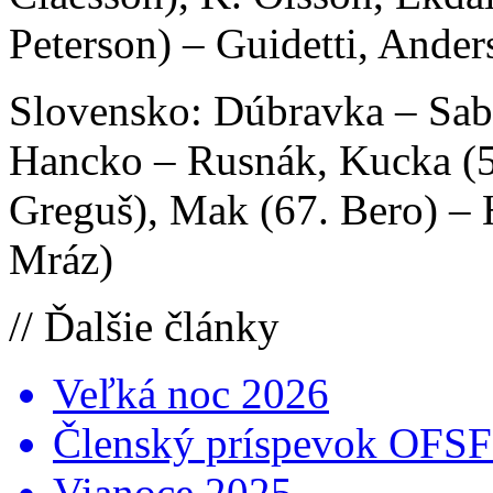
Peterson) – Guidetti, Ander
Slovensko: Dúbravka – Sabo,
Hancko – Rusnák, Kucka (5
Greguš), Mak (67. Bero) –
Mráz)
// Ďalšie články
Veľká noc 2026
Členský príspevok OFSFR
Vianoce 2025