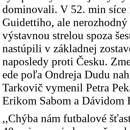
dominovali. V 52. min síce
Guidettiho, ale nerozhodný r
výstavnou strelou spoza šes
nastúpili v základnej zosta
naposledy proti Česku. Zmen
ede poľa Ondreja Dudu nahr
Tarkovič vymenil Petra Pe
Erikom Sabom a Dávidom 
,,Chýba nám futbalové šťas