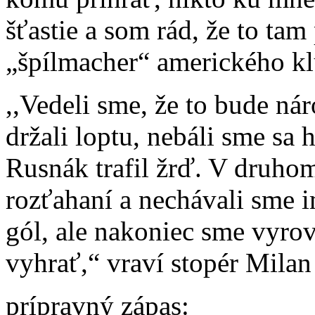
šťastie a som rád, že to ta
„špílmacher“ amerického kl
,,Vedeli sme, že to bude ná
držali loptu, nebáli sme sa
Rusnák trafil žrď. V druhom
rozťahaní a nechávali sme i
gól, ale nakoniec sme vyrov
vyhrať,“ vraví stopér Milan 
prípravný zápas: