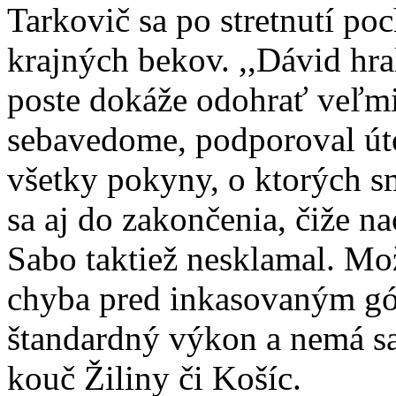
Tarkovič sa po stretnutí po
krajných bekov. ,,Dávid hra
poste dokáže odohrať veľmi
sebavedome, podporoval úto
všetky pokyny, o ktorých s
sa aj do zakončenia, čiže n
Sabo taktiež nesklamal. Mo
chyba pred inkasovaným gól
štandardný výkon a nemá sa 
kouč Žiliny či Košíc.