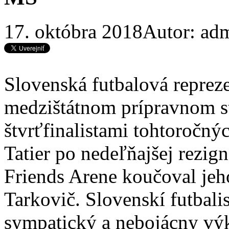
17. októbra 2018
Autor: ad
Slovenská futbalová reprez
medzištátnom prípravnom s
štvrťfinalistami tohtoročn
Tatier po nedeľňajšej rezig
Friends Arene koučoval jeho
Tarkovič. Slovenskí futbali
sympatický a nebojácny výk