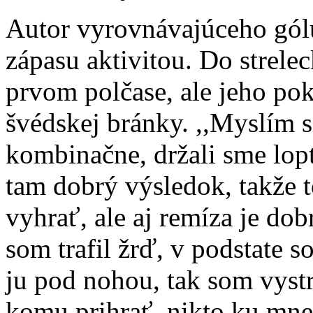
Autor vyrovnávajúceho gólu
zápasu aktivitou. Do strelec
prvom polčase, ale jeho pok
švédskej bránky. ,,Myslím s
kombinačne, držali sme lopt
tam dobrý výsledok, takže 
vyhrať, ale aj remíza je do
som trafil žrď, v podstate 
ju pod nohou, tak som vyst
komu prihrať, nikto ku mne 