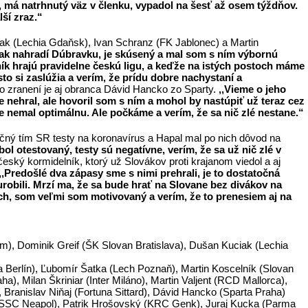
y, má natrhnutý väz v členku, vypadol na šesť až osem týždňov.
ší zraz.“
ak (Lechia Gdaňsk), Ivan Schranz (FK Jablonec) a Martin
iak nahradí Dúbravku, je skúsený a mal som s ním výbornú
k hrajú pravidelne českú ligu, a keďže na istých postoch máme
to si zaslúžia a verím, že prídu dobre nachystaní a
o zranení je aj obranca Dávid Hancko zo Sparty.
,,Vieme o jeho
e nehral, ale hovoril som s ním a mohol by nastúpiť už teraz cez
e nemal optimálnu. Ale počkáme a verím, že sa nič zlé nestane.“
ačný tím SR testy na koronavírus a Hapal mal po nich dôvod na
bol otestovaný, testy sú negatívne, verím, že sa už nič zlé v
eský kormidelník, ktorý už Slovákov proti krajanom viedol a aj
,,Predošlé dva zápasy sme s nimi prehrali, je to dostatočná
urobili. Mrzí ma, že sa bude hrať na Slovane bez divákov na
h, som veľmi som motivovaný a verím, že to prenesiem aj na
, Dominik Greif (ŠK Slovan Bratislava), Dušan Kuciak (Lechia
 Berlín), Ľubomír Šatka (Lech Poznaň), Martin Koscelník (Slovan
ha), Milan Škriniar (Inter Miláno), Martin Valjent (RCD Mallorca),
 Branislav Niňaj (Fortuna Sittard), Dávid Hancko (Sparta Praha)
(SSC Neapol), Patrik Hrošovský (KRC Genk), Juraj Kucka (Parma