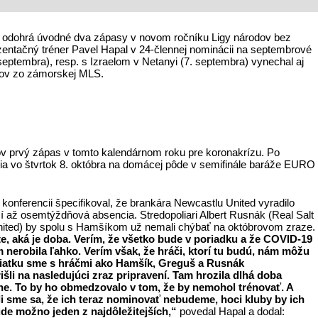
a odohrá úvodné dva zápasy v novom ročníku Ligy národov bez
ntačný tréner Pavel Hapal v 24-člennej nominácii na septembrové
septembra), resp. s Izraelom v Netanyi (7. septembra) vynechal aj
čov zo zámorskej MLS.
 prvý zápas v tomto kalendárnom roku pre koronakrízu. Po
 vo štvrtok 8. októbra na domácej pôde v semifinále baráže EURO
j konferencii špecifikoval, že brankára Newcastlu United vyradilo
zí až osemtýždňová absencia. Stredopoliari Albert Rusnák (Real Salt
ited) by spolu s Hamšíkom už nemali chýbať na októbrovom zraze.
díte, aká je doba. Verím, že všetko bude v poriadku a že COVID-19
 nerobila ľahko. Verím však, že hráči, ktorí tu budú, nám môžu
čiatku sme s hráčmi ako Hamšík, Greguš a Rusnák
išli na nasledujúci zraz pripravení. Tam hrozila dlhá doba
dne. To by ho obmedzovalo v tom, že by nemohol trénovať. A
li sme sa, že ich teraz nominovať nebudeme, hoci kluby by ich
ude možno jeden z najdôležitejších,“
povedal Hapal a dodal: