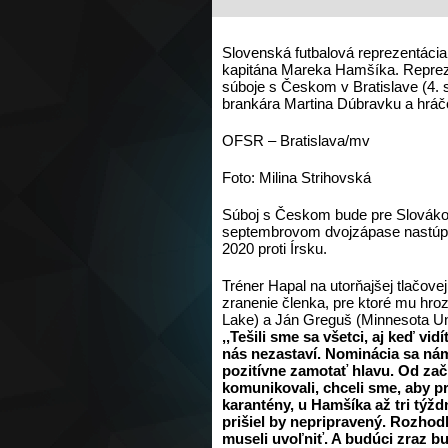
Slovenská futbalová reprezentáci
kapitána Mareka Hamšíka. Repreze
súboje s Českom v Bratislave (4. 
brankára Martina Dúbravku a hrá
OFSR – Bratislava/mv
Foto: Milina Strihovská
Súboj s Českom bude pre Slovákov
septembrovom dvojzápase nastúpia
2020 proti Írsku.
Tréner Hapal na utorňajšej tlačove
zranenie členka, pre ktoré mu hro
Lake) a Ján Greguš (Minnesota Un
,,Tešili sme sa všetci, aj keď vi
nás nezastaví. Nominácia sa nám
pozitívne zamotať hlavu. Od za
komunikovali, chceli sme, aby pr
karantény, u Hamšíka až tri týž
prišiel by nepripravený. Rozhod
museli uvoľniť. A budúci zraz b