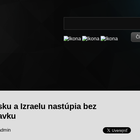
Čl
sku a Izraelu nastúpia bez
avku
admin