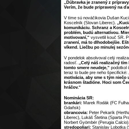
,,Dúbravka je zranený z príprav
Verím, že bude pripravený na ďal
V tíme sú nováčikovia Dušan Kuci
Koscelník (Slovan Liberec).
,,Kuc
komunikáciu. Schranz a Koscelní
problém, budú alternatívou. Mies
motivovaní,“
vysvetlil kouč SR. P
zranení, má to dlhodobejšie. Ešt
víkend. Liečbu po minulej sezón
V pondelok absolvoval celý realiz
radosť.
,,Celý náš realizačný tím 
tomto smere neudeje,“
podotkol č
teraz to bude pre neho špecifické:
motivácia, aby sme s tým niečo 
krásnom štadióne. Hoci som Čec
hráčov.“
Nominácia SR:
brankári:
Marek Rodák (FC Fulham)
Gdaňsk)
obrancovia:
Peter Pekarík (Hertha
Liberec), Lukáš Štetina (Sparta Pra
Norbert Gyömbér (Perugia Calcio),
stredopoliari:
Stanislav Lobotka 