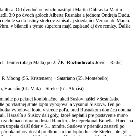
latili sa. Od úvodného hvizdu nastúpili Martin Dúbravka Martin
viedli 3:0 po dvoch góloch Alberta Rusnáka a jednom Ondreja Dudu.
ebute sa do listiny strelcov zapísal aj striedajúci Vernon de Marco.
hru, v bilancii s týmto súperom majú zapísané aj dve remízy. Ďalšie
51. Teuma (obaja Malta) po 2. ŽK.
Rozhodovali:
Jovič – Radič,
 P. Mbong (55. Kristensen) – Satariano (55. Montebello)
 Haraslín (61. Mak) – Strelec (61. Almási)
inúte po peknej kombinačnej akcii Suslov našiel v šestnástke
e po vlastnej strate loptu vybojoval a vysunul Suslova. Ten po
Lobotka vybojoval loptu v strede poľa, pred Rusnákom domáca obrana
i, Haraslín a Suslov dali góly, ktoré neplatili pre postavenie mimo
e sa za domácu obranu dostal Hancko, ale neprekonal Bonella. Hneď na
rá utrpela ďalší úder v 51. minúte. Suslova v prieniku zastavil po
 pár okamihov dostal prudkou strelou loptu do siete Strelec, ale gól