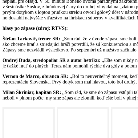
neplatil pre ofsajd. V 56. minúte Bonello dvoma parádnymi zákrokmi n
v šestnástke Suslov, z bránkovej čiary do druhej vlny dal na „zlatom
prvým dotykom s loptou prudkou strelou otvoril gólový účet v národn
no dosiahli najvyššie víťazstvo na ihriskách súperov v kvalifikáciác
hlasy po zápase (zdroj: RTVS):
Štefan Tarkovič, tréner SR:
,,Som rád, že v úvode zápasu sme boli t
ako chceme hrať a striedajúci hráči potvrdili, že sú konkurenciou a 
Zápasy sme nezvládli výsledkovo. Po septembri už mužstvo začínal
Ondrej Duda, stredopoliar SR a autor hetriku:
,,Ešte som nikdy ne
je ťažké hrať do plných. Teraz nám pomohli rýchle dva góly a potom a
Vernon de Marco, obranca SR:
,,Bol to neuveriteľný moment, keď 
reprezentáciu Slovenska. Prvý dotyk som mal hlavou, toto bol druhý, 
Milan Škriniar, kapitán SR:
,,Som rád, že sme do zápasu vstúpili ta
neboli v plnom počte, my sme zápas ale zlomili, keď ešte boli v plnej