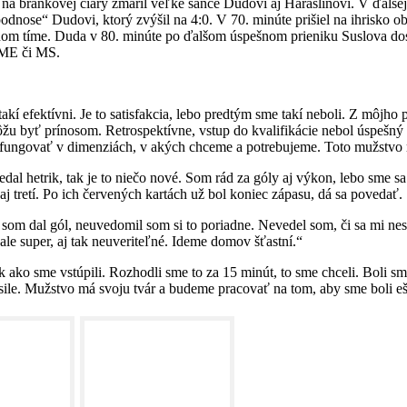
a bránkovej čiary zmaril veľké šance Dudovi aj Haraslínovi. V ďalšej 
 podnose“ Dudovi, ktorý zvýšil na 4:0. V 70. minúte prišiel na ihrisko
om tíme. Duda v 80. minúte po ďalšom úspešnom prieniku Suslova dosiah
h ME či MS.
akí efektívni. Je to satisfakcia, lebo predtým sme takí neboli. Z môjh
môžu byť prínosom. Retrospektívne, vstup do kvalifikácie nebol úspešný
o fungovať v dimenziách, v akých chceme a potrebujeme. Toto mužstvo
dal hetrik, tak je to niečo nové. Som rád za góly aj výkon, lebo sme sa 
j tretí. Po ich červených kartách už bol koniec zápasu, dá sa povedať.
som dal gól, neuvedomil som si to poriadne. Nevedel som, či sa mi nes
ale super, aj tak neuveriteľné. Ideme domov šťastní.“
k ako sme vstúpili. Rozhodli sme to za 15 minút, to sme chceli. Boli sme
 sile. Mužstvo má svoju tvár a budeme pracovať na tom, aby sme boli ešt