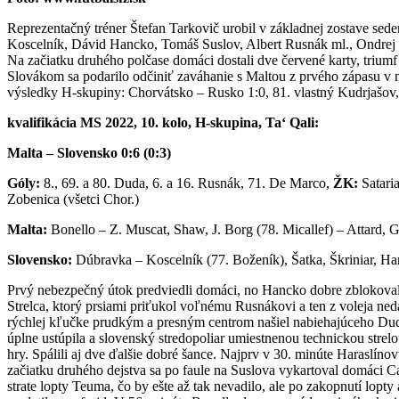
Reprezentačný tréner Štefan Tarkovič urobil v základnej zostave sed
Koscelník, Dávid Hancko, Tomáš Suslov, Albert Rusnák ml., Ondrej D
Na začiatku druhého polčase domáci dostali dve červené karty, triumf 
Slovákom sa podarilo odčiniť zaváhanie s Maltou z prvého zápasu v ma
výsledky H-skupiny: Chorvátsko – Rusko 1:0, 81. vlastný Kudrjašov,
kvalifikácia MS 2022, 10. kolo, H-skupina, Ta‘ Qali:
Malta – Slovensko 0:6 (0:3)
Góly:
8., 69. a 80. Duda, 6. a 16. Rusnák, 71. De Marco,
ŽK:
Satari
Zobenica (všetci Chor.)
Malta:
Bonello – Z. Muscat, Shaw, J. Borg (78. Micallef) – Attard, 
Slovensko:
Dúbravka – Koscelník (77. Boženík), Šatka, Škriniar, Ha
Prvý nebezpečný útok predviedli domáci, no Hancko dobre zblokoval 
Strelca, ktorý prsiami priťukol voľnému Rusnákovi a ten z voleja ne
rýchlej kľučke prudkým a presným centrom našiel nabiehajúceho Dudu
úplne ustúpila a slovenský stredopoliar umiestnenou technickou strelo
hry. Spálili aj dve ďalšie dobré šance. Najprv v 30. minúte Haraslín
začiatku druhého dejstva sa po faule na Suslova vykartoval domáci Came
strate lopty Teuma, čo by ešte až tak nevadilo, ale po zakopnutí lopty