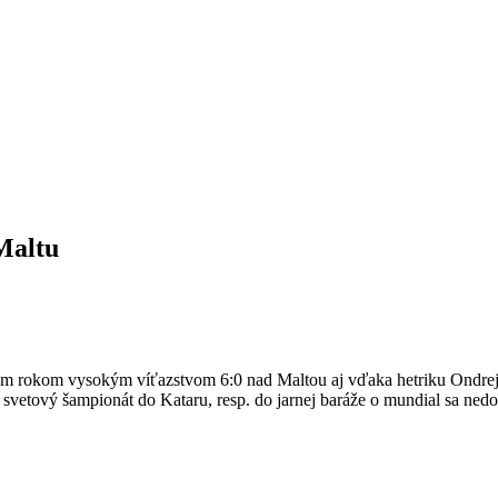
 Maltu
árnym rokom vysokým víťazstvom 6:0 nad Maltou aj vďaka hetriku Ondre
 svetový šampionát do Kataru, resp. do jarnej baráže o mundial sa ned