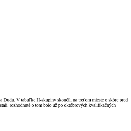
ja Dudu. V tabuľke H-skupiny skončili na treťom mieste o skóre pred
ostali, rozhodnuté o tom bolo už po októbrových kvalifikačných