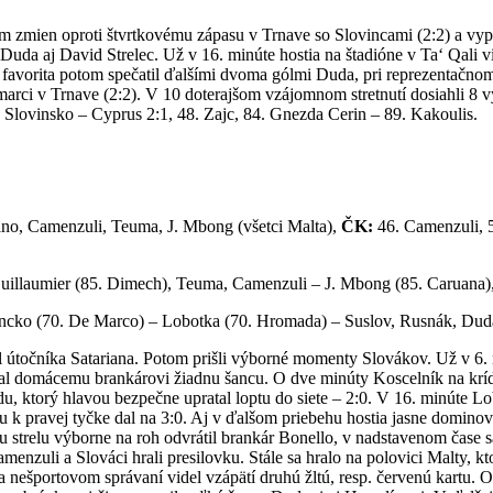
em zmien oproti štvrtkovému zápasu v Trnave so Slovincami (2:2) a vyp
uda aj David Strelec. Už v 16. minúte hostia na štadióne v Ta‘ Qali 
favorita potom spečatil ďalšími dvoma gólmi Duda, pri reprezentačnom d
rci v Trnave (2:2). V 10 doterajšom vzájomnom stretnutí dosiahli 8 vý
 Slovinsko – Cyprus 2:1, 48. Zajc, 84. Gnezda Cerin – 89. Kakoulis.
ano, Camenzuli, Teuma, J. Mbong (všetci Malta),
ČK:
46. Camenzuli, 
Guillaumier (85. Dimech), Teuma, Camenzuli – J. Mbong (85. Caruana),
ncko (70. De Marco) – Lobotka (70. Hromada) – Suslov, Rusnák, Duda,
útočníka Satariana. Potom prišli výborné momenty Slovákov. Už v 6. m
dal domácemu brankárovi žiadnu šancu. O dve minúty Koscelník na krídl
, ktorý hlavou bezpečne upratal loptu do siete – 2:0. V 16. minúte 
u k pravej tyčke dal na 3:0. Aj v ďalšom priebehu hostia jasne dominoval
ovu strelu výborne na roh odvrátil brankár Bonello, v nadstavenom čas
nzuli a Slováci hrali presilovku. Stále sa hralo na polovici Malty, kto
 a nešportovom správaní videl vzápätí druhú žltú, resp. červenú kartu. O