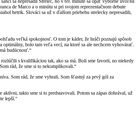
šanci sa nepresadil Strelec, no v 69. minúte sa opäť výborne uvoľnil
 obranca de Marco a o minútu si pri svojom reprezentačnom debute
ol hetrik. Slováci sa už v ďalšom priebehu strelecky nepresadili,
o pohľadu veľká spokojnosť. O tom je káder, že hráči poznajú spôsob
 a optimálny, bolo tam veľa vecí, na ktoré sa ale nechcem vyhovárať.
 má budúcnosť.“
rozlúčili s kvalifikáciou tak, ako sa má. Boli sme favorit, no niekedy
 Som rád, že sme si to nekomplikovali.“
níva. Som rád, že sme vyhrali. Som šťastný za prvý gól za
 aktívni, takto sme si to predstavovali. Potom sa zápas dohrával, už
e lepší.“