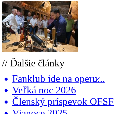
// Ďalšie články
Fanklub ide na operu̷...
Veľká noc 2026
Členský príspevok OFSFR
Vianoce 2025