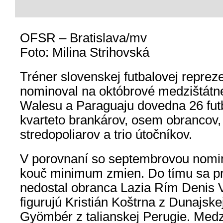
OFSR – Bratislava/mv
Foto: Milina Strihovská
Tréner slovenskej futbalovej reprez
nominoval na októbrové medzištátne 
Walesu a Paraguaju dovedna 26 futb
kvarteto brankárov, osem obrancov,
stredopoliarov a trio útočníkov.
V porovnaní so septembrovou nomin
kouč minimum zmien. Do tímu sa pre
nedostal obranca Lazia Rím Denis V
figurujú Kristián Koštrna z Dunajske
Gyömbér z talianskej Perugie. Medz