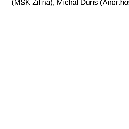
(MŠK Žilina), Michal Ďuriš (Anorth