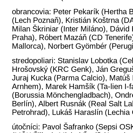
obrancovia: Peter Pekarík (Hertha B
(Lech Poznaň), Kristián Koštrna (D
Milan Škriniar (Inter Miláno), Dávi
Praha), Róbert Mazáň (CD Tenerife)
Mallorca), Norbert Gyömbér (Perugi
stredopoliari: Stanislav Lobotka (Cel
Hrošovský (KRC Genk), Ján Greguš
Juraj Kucka (Parma Calcio), Matúš 
Arnhem), Marek Hamšík (Ta-lien I-f
(Borussia Mönchengladbach), Ondr
Berlín), Albert Rusnák (Real Salt L
Petrohrad), Lukáš Haraslín (Lechia
útočníci: Pavol Šafranko (Sepsi OS