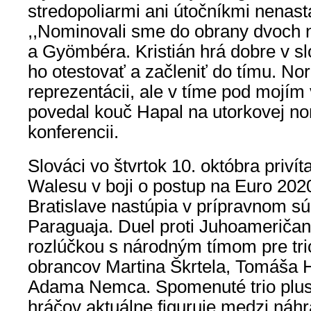
stredopoliarmi ani útočníkmi nenas
,,Nominovali sme do obrany dvoch 
a Gyömbéra. Kristián hrá dobre v s
ho otestovať a začleniť do tímu. Nor
reprezentácii, ale v tíme pod mojím
povedal kouč Hapal na utorkovej no
konferencii.
Slováci vo štvrtok 10. októbra priví
Walesu v boji o postup na Euro 2020,
Bratislave nastúpia v prípravnom súb
Paraguaja. Duel proti Juhoameričan
rozlúčkou s národným tímom pre trio
obrancov Martina Škrtela, Tomáša 
Adama Nemca. Spomenuté trio plus
hráčov aktuálne figuruje medzi náhr