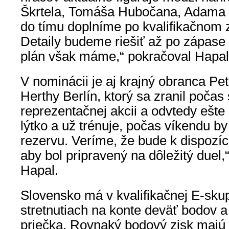
Škrtela, Tomáša Hubočana, Adama
do tímu doplníme po kvalifikačnom 
Detaily budeme riešiť až po zápase 
plán však máme,“ pokračoval Hapal
V nominácii je aj krajný obranca Pe
Herthy Berlín, ktorý sa zranil poča
reprezentačnej akcii a odvtedy ešte n
lýtko a už trénuje, počas víkendu by
rezervu. Veríme, že bude k dispozíci
aby bol pripravený na dôležitý duel,
Hapal.
Slovensko má v kvalifikačnej E-skup
stretnutiach na konte deväť bodov a
priečka. Rovnaký bodový zisk majú a