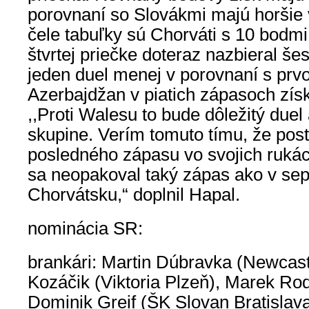
porovnaní so Slovákmi majú horšie
čele tabuľky sú Chorváti s 10 bodm
štvrtej priečke doteraz nazbieral še
jeden duel menej v porovnaní s prvo
Azerbajdžan v piatich zápasoch získ
,,Proti Walesu to bude dôležitý duel
skupine. Verím tomuto tímu, že po
posledného zápasu vo svojich rukác
sa neopakoval taký zápas ako v sep
Chorvátsku,“ doplnil Hapal.
nominácia SR:
brankári: Martin Dúbravka (Newcast
Kozáčik (Viktoria Plzeň), Marek Ro
Dominik Greif (ŠK Slovan Bratislav