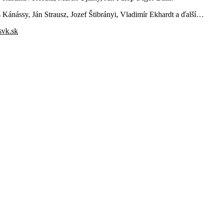
s Kánássy, Ján Strausz, Jozef Štibrányi, Vladimír Ekhardt a ďalší…
svk.sk