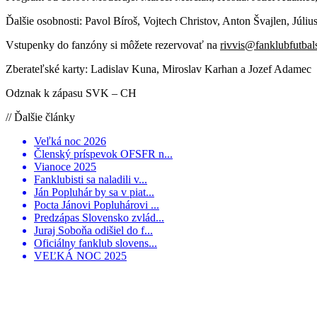
Ďalšie osobnosti: Pavol Bíroš, Vojtech Christov, Anton Švajlen, Júliu
Vstupenky do fanzóny si môžete rezervovať na
rivvis@fanklubfutbal
Zberateľské karty: Ladislav Kuna, Miroslav Karhan a Jozef Adamec
Odznak k zápasu SVK – CH
// Ďalšie články
Veľká noc 2026
Členský príspevok OFSFR n...
Vianoce 2025
Fanklubisti sa naladili v...
Ján Popluhár by sa v piat...
Pocta Jánovi Popluhárovi ...
Predzápas Slovensko zvlád...
Juraj Soboňa odišiel do f...
Oficiálny fanklub slovens...
VEĽKÁ NOC 2025