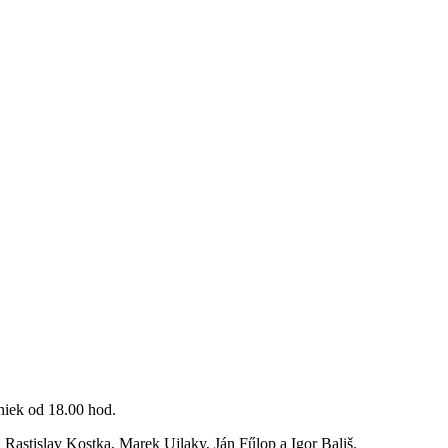
niek od 18.00 hod.
Rastislav Kostka, Marek Ujlaky, Ján Fűlop a Igor Bališ.