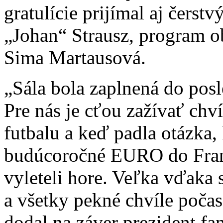
gratulície prijímal aj čerst
„Johan“ Strausz, program o
Sima Martausová.
„Sála bola zaplnená do posl
Pre nás je cťou zažívať chv
futbalu a keď padla otázka,
budúcoročné EURO do Fran
vyleteli hore. Veľka vďaka
a všetky pekné chvíle počas
dodal na záver prezident f