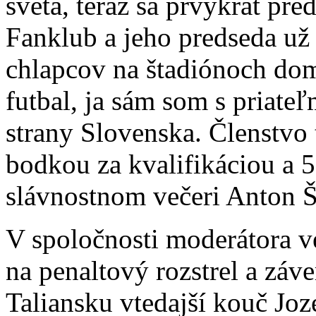
sveta, teraz sa prvýkrát pr
Fanklub a jeho predseda už
chlapcov na štadiónoch doma
futbal, ja sám som s priateľ
strany Slovenska. Členstvo
bodkou za kvalifikáciou a 
slávnostnom večeri Anton Š
V spoločnosti moderátora v
na penaltový rozstrel a zá
Taliansku vtedajší kouč Joz