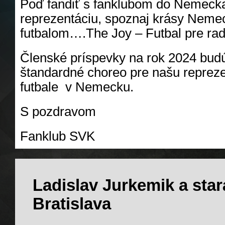
Poď fandiť s fanklubom do Nemeck
reprezentáciu, spoznaj krásy Neme
futbalom….The Joy – Futbal pre ra
Členské príspevky na rok 2024 bud
štandardné choreo pre našu reprez
futbale v Nemecku.
S pozdravom
Fanklub SVK
Ladislav Jurkemik a stará
Bratislava