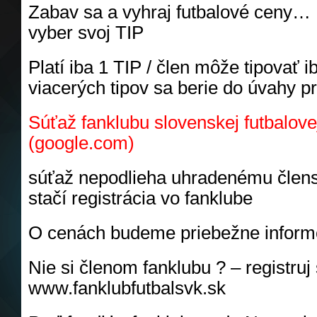
Zabav sa a vyhraj futbalové ceny… 
vyber svoj TIP
Platí iba 1 TIP / člen môže tipovať i
viacerých tipov sa berie do úvahy 
Súťaž fanklubu slovenskej futbalove
(google.com)
súťaž nepodlieha uhradenému člen
stačí registrácia vo fanklube
O cenách budeme priebežne infor
Nie si členom fanklubu ? – registruj
www.fanklubfutbalsvk.sk