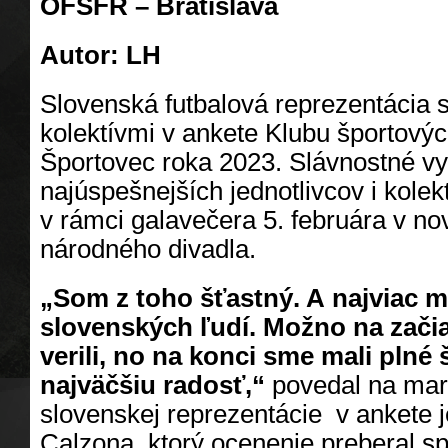
OFSFR – Bratislava
Autor: LH
Slovenská futbalová reprezentácia 
kolektívmi v ankete Klubu športový
Športovec roka 2023. Slávnostné vy
najúspešnejších jednotlivcov i kolek
v rámci galavečera 5. februára v n
národného divadla.
„Som z toho šťastný. A najviac ma
slovenských ľudí. Možno na začia
verili, no na konci sme mali plné
najväčšiu radosť,“
povedal na mar
slovenskej reprezentácie v ankete j
Calzona, ktorý ocenenie preberal 