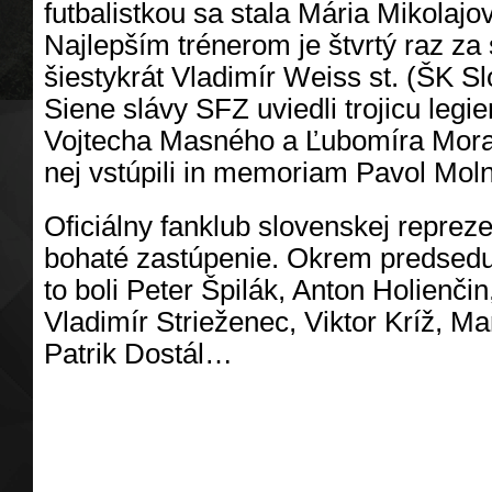
futbalistkou sa stala Mária Mikolajov
Najlepším trénerom je štvrtý raz za
šiestykrát Vladimír Weiss st. (ŠK S
Siene slávy SFZ uviedli trojicu legi
Vojtecha Masného a Ľubomíra Mora
nej vstúpili in memoriam Pavol Mol
Oficiálny fanklub slovenskej repreze
bohaté zastúpenie. Okrem predse
to boli Peter Špilák, Anton Holienčin
Vladimír Strieženec, Viktor Kríž, M
Patrik Dostál…