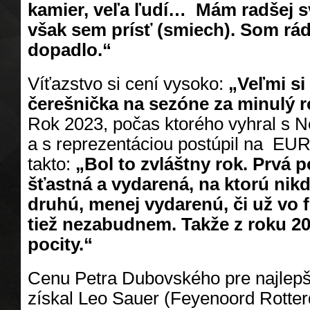
kamier, veľa ľudí… Mám radšej s
však sem prísť (smiech). Som rád,
dopadlo.“
Víťazstvo si cení vysoko:
„Veľmi si 
čerešnička na sezóne za minulý r
Rok 2023, počas ktorého vyhral s 
a s reprezentáciou postúpil na EUR
takto:
„Bol to zvláštny rok. Prvá p
šťastná a vydarená, na ktorú ni
druhú, menej vydarenú, či už vo f
tiež nezabudnem. Takže z roku 
pocity.“
Cenu Petra Dubovského pre najlepš
získal Leo Sauer (Feyenoord Rotte