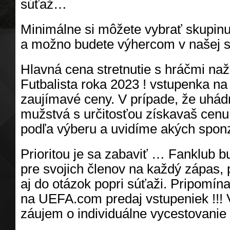
súťaž…
Minimálne si môžete vybrať skupinu
a možno budete výhercom v našej s
Hlavná cena stretnutie s hráčmi naž
Futbalista roka 2023 ! vstupenka na p
zaujímavé ceny. V prípade, že uhád
mužstvá s určitosťou získavaš cenu
podľa výberu a uvidíme akých spo
Prioritou je sa zabaviť … Fanklub b
pre svojich členov na každý zápas, 
aj do otázok popri súťaži. Pripomí
na UEFA.com predaj vstupeniek !!! 
záujem o individuálne vycestovanie