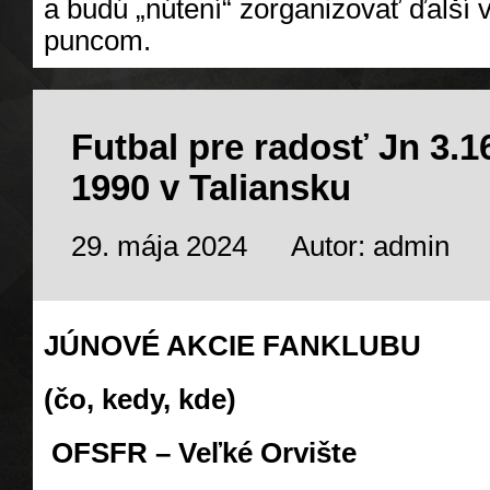
a budú „nútení“ zorganizovať ďalší
puncom.
Futbal pre radosť Jn 3.
1990 v Taliansku
29. mája 2024
Autor: admin
JÚNOVÉ AKCIE FANKLUBU
(čo, kedy, kde)
OFSFR – Veľké Orvište