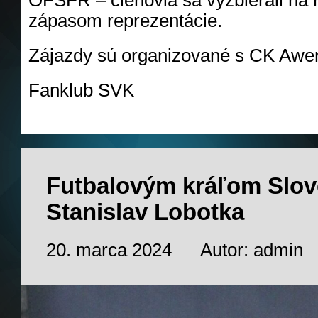
OFSFR – členovia sa vyzbierali na 
zápasom reprezentácie.
Zájazdy sú organizované s CK Awer
Fanklub SVK
Futbalovým kráľom Slo
Stanislav Lobotka
20. marca 2024
Autor: admin