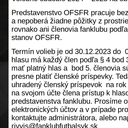
Predstavenstvo OFSFR pracuje bez
a nepoberá žiadne pôžitky z prostri
rovnako ani členovia fanklubu podľa
stanov OFSFR.
Termín volieb je od 30.12.2023 do 
hlasu má každý člen podľa § 4 bod 
mať platný hlas a bod 5. členovia s
presne platiť členské príspevky. Te
uhradený členský príspevok na rok
na svojom účte člena prístup k hlas
predstavenstva fanklubu. Prosíme o 
elektronických účtov a v prípade pr
kontaktujte administrátora, alebo na
rivvis@fanklubfutbalsvk.sk