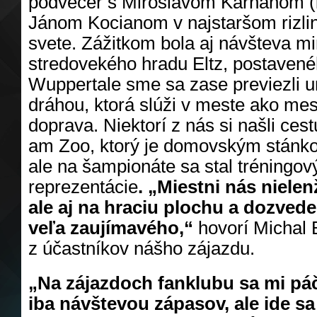
podvečer s Miroslavom Karhanom (i
Jánom Kocianom v najstaršom rizli
svete. Zážitkom bola aj návšteva 
stredovekého hradu Eltz, postavenéh
Wuppertale sme sa zase previezli 
dráhou, ktorá slúži v meste ako m
doprava. Niektorí z nás si našli ces
am Zoo, ktorý je domovským stánk
ale na šampionáte sa stal tréning
reprezentácie
. „Miestni nás nielen
ale aj na hraciu plochu a dozvede
veľa zaujímavého,“
hovorí Michal 
z účastníkov nášho zájazdu.
„Na zájazdoch fanklubu sa mi páč
iba návštevou zápasov, ale ide sa 