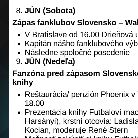
JÚN (Sobota)
Zápas fanklubov Slovensko – Wa
V Bratislave od 16.00 Drieňová ul
Kapitán nášho fanklubového výb
Následne spoločné posedenie –
JÚN (Nedeľa)
Fanzóna pred zápasom Slovensko
knihy
Reštaurácia/ penzión Phoenix v 
18.00
Prezentácia knihy Futbaloví mach
Harsányi), krstní otcovia: Ladis
Kocian, moderuje René Stern