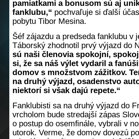
pamiatkami a bonusom sú aj uniká
fanklubu,“
pochvaľuje si ďalší úča
pobytu Tibor Mesina.
Šéf zájazdu a predseda fanklubu v
Táborský zhodnotil prvý výjazd do
sú naši členovia spokojní, spokoj
si, že sa náš výlet vydaril a fanúši
domov s množstvom zážitkov. Te
na druhý výjazd, osadenstvo aut
niektorí si však dajú repete.“
Fanklubisti sa na druhý výjazd do F
vrcholom bude stredajší zápas Slo
o postup do osemfinále, vybrali v n
utorok. Verme, že domov dovezú po