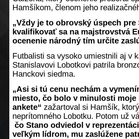
Hamšíkom, členom jeho realizačnéh
„Vždy je to obrovský úspech pre
kvalifikovať sa na majstrovstvá E
ocenenie národný tím určite zaslú
Futbalisti sa vysoko umiestnili aj v k
Stanislavovi Lobotkovi patrila bronz
Hanckovi siedma.
„Asi si tú cenu nechám a vymením
miesto, čo bolo v minulosti moje
ankete“
zažartoval si Hamšík, ktor
neprítomného Lobotku. Potom už vá
čo Stano odviedol v reprezentáci
veľkým lídrom, mu zaslúžene patr