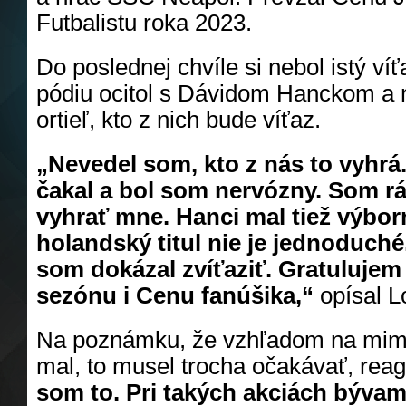
Futbalistu roka 2023.
Do poslednej chvíle si nebol istý ví
pódiu ocitol s Dávidom Hanckom a m
ortieľ, kto z nich bude víťaz.
„Nevedel som, kto z nás to vyhrá.
čakal a bol som nervózny. Som rád
vyhrať mne. Hanci mal tiež výbor
holandský titul nie je jednoduché
som dokázal zvíťaziť.
Gratulujem 
sezónu i Cenu fanúšika,“
opísal L
Na poznámku, že vzhľadom na mim
mal, to musel trocha očakávať, reag
som to. Pri takých akciách bývam