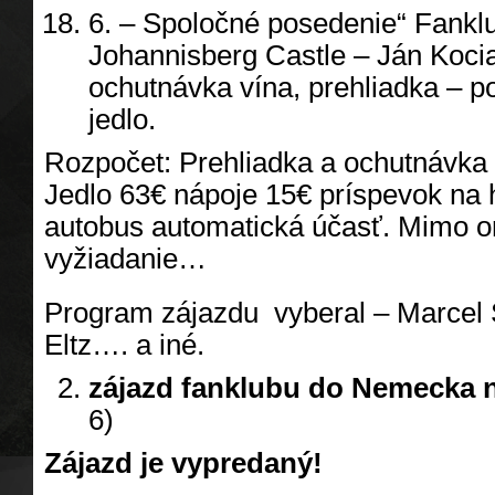
6. – Spoločné posedenie“ Fankl
Johannisberg Castle – Ján Koci
ochutnávka vína, prehliadka – p
jedlo.
Rozpočet: Prehliadka a ochutnávka
Jedlo 63€ nápoje 15€ príspevok na h
autobus automatická účasť. Mimo o
vyžiadanie…
Program zájazdu vyberal – Marcel 
Eltz…. a iné.
zájazd fanklubu do Nemecka 
6)
Zájazd je vypredaný!