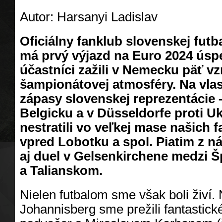
Autor: Harsanyi Ladislav
Oficiálny fanklub slovenskej futb
má prvý výjazd na Euro 2024 úsp
účastníci zažili v Nemecku päť v
šampionátovej atmosféry. Na vlast
zápasy slovenskej reprezentácie 
Belgicku a v D
ü
sseldorfe proti Uk
nestratili vo veľkej mase našich f
vpred Lobotku a spol. Piatim z ná
aj duel v Gelsenkirchene medzi 
a Talianskom.
Nielen futbalom sme však boli živí
Johannisberg sme prežili fantastick