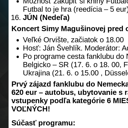
Možnosť zakúpiť si knihy Futbalo
Futbal to je hra (reedícia – 5 eur
JÚN (Nedeľa)
Koncert Simy Magušinovej pre
Veľké Orvište, začiatok o 18.00
Hosť: Ján Švehlík. Moderátor: 
Po programe cesta fanklubu do
Belgicko – SR (17. 6. o 18. 00, 
Ukrajina (21. 6. o 15.00 , Düssel
Prvý zájazd fanklubu do Nemecka 
620 eur – autobus, ubytovanie s r
vstupenky podľa kategórie 6 MIE
VOĽNÝCH!
Súčasť programu: