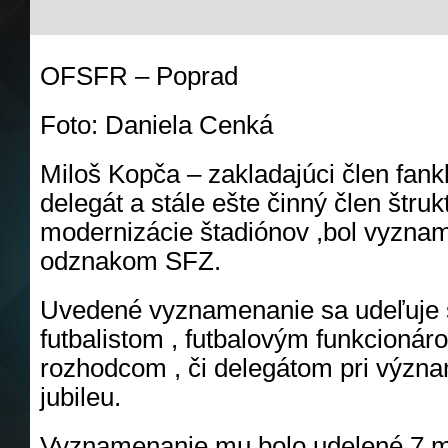
OFSFR – Poprad
Foto: Daniela Cenká
Miloš Kopča – zakladajúci člen fank
delegát a stále ešte činný člen štru
modernizácie štadiónov ,bol vyzna
odznakom SFZ.
Uvedené vyznamenanie sa udeľuje 
futbalistom , futbalovým funkcionár
rozhodcom , či delegátom pri výz
jubileu.
Vyznamenanie mu bolo udelené 7.