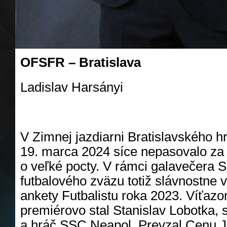
OFSFR – Bratislava
Ladislav Harsányi
V Zimnej jazdiarni Bratislavského h
19. marca 2024 síce nepasovalo za ry
o veľké pocty. V rámci galavečera 
futbalového zväzu totiž slávnostne v
ankety Futbalistu roka 2023. Víťazo
premiérovo stal Stanislav Lobotka, 
a hráč SSC Neapol. Prevzal Cenu J