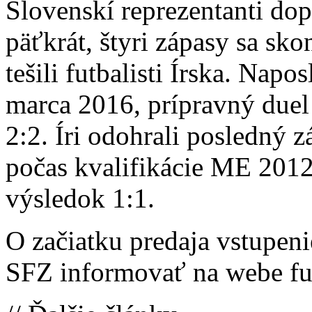
Slovenskí reprezentanti dop
päťkrát, štyri zápasy sa sko
tešili futbalisti Írska. Napo
marca 2016, prípravný duel
2:2. Íri odohrali posledný 
počas kvalifikácie ME 2012,
výsledok 1:1.
O začiatku predaja vstupen
SFZ informovať na webe fut