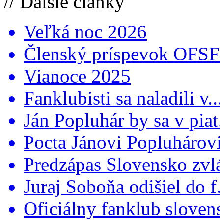
// Ďalšie články
Veľká noc 2026
Členský príspevok OFSFR
Vianoce 2025
Fanklubisti sa naladili v..
Ján Popluhár by sa v piat.
Pocta Jánovi Popluhárovi 
Predzápas Slovensko zvlá
Juraj Soboňa odišiel do f.
Oficiálny fanklub slovens