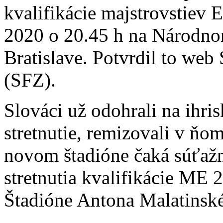
kvalifikácie majstrovstiev
2020 o 20.45 h na Národno
Bratislave. Potvrdil to we
(SFZ).
Slováci už odohrali na ihr
stretnutie, remizovali v ňo
novom štadióne čaká súťažn
stretnutia kvalifikácie ME 
Štadióne Antona Malatinsk