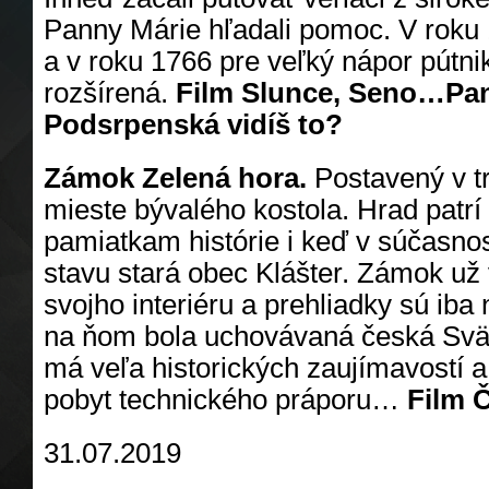
Panny Márie hľadali pomoc. V roku 
a v roku 1766 pre veľký nápor pútn
rozšírená.
Film Slunce, Seno…Pa
Podsrpenská vidíš to?
Zámok Zelená hora.
Postavený v tr
mieste bývalého kostola. Hrad patr
pamiatkam histórie i keď v súčasnos
stavu stará obec Klášter. Zámok už 
svojho interiéru a prehliadky sú iba
na ňom bola uchovávaná česká Svä
má veľa historických zaujímavostí a 
pobyt technického práporu…
Film Č
31.07.2019