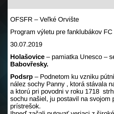
OFSFR – Veľké Orvište
Program výletu pre fanklubákov F
30.07.2019
Holašovice
– pamiatka Unesco – se
Babovřesky.
Podsrp
– Podnetom ku vzniku pútn
nález sochy Panny , ktorá stávala 
a ktorú pri povodni v roku 1718 strh
sochu našiel, ju postavil na svojom 
prístrešok.
Ihneď začali putovať veriaci z široké