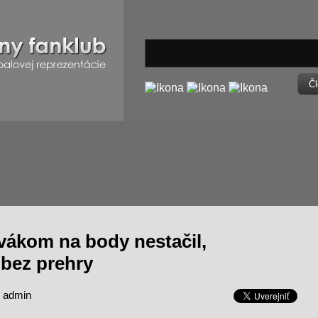
Čl
vákom na body nestačil,
 bez prehry
: admin