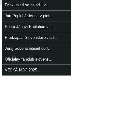
Fanklubisti sa naladili v...
Ján Popluhár by sa v piat...
Pocta Jánovi Popluhárovi ...
Predzápas Slovensko zvlád...
Juraj Soboňa odišiel do f...
Oficiálny fanklub slovens...
VEĽKÁ NOC 2025