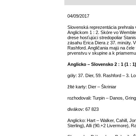
04/09/2017
Slovenská reprezentácia prehrala 
Anglickom 1 : 2. Skóre vo Wemble
drese hosťujúci stredopoliar Stani
zásahu Erica Diera z 37. minúty. V
Rashford. Angličania majú na čele 
prvenstvu v skupine a k priamemu
Anglicko – Slovensko 2 : 1 (1 : 1
góly: 37. Dier, 59. Rashford – 3. L
žlté karty: Dier – Škriniar
rozhodovali: Turpin – Danos, Grin
divákov: 67 823
Anglicko: Hart – Walker, Cahill, J
Sterling), Alli (90.+2 Livermore),