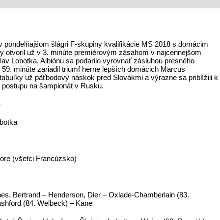
v pondelňajšom šlágri F-skupiny kvalifikácie MS 2018 s domácim
y otvoril už v 3. minúte premiérovým zásahom v najcennejšom
slav Lobotka, Albiónu sa podarilo vyrovnať zásluhou presného
 59. minúte zariadil triumf herne lepších domácich Marcus
tabuľky už päťbodový náskok pred Slovákmi a výrazne sa priblížili k
 postupu na šampionát v Rusku.
)
obotka
gore (všetci Francúzsko)
ones, Bertrand – Henderson, Dier – Oxlade-Chamberlain (83.
 Rashford (84. Welbeck) – Kane