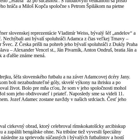
neho ,,Hatrla“ až po súčasnosť. S futbalovým velikánom sa prišlo
velého hráča a Miloš Kopča spoločne s Petrom Špilákom na pietne
éner slovenskej reprezentácie Vladimír Weiss, bývalý šéf „andelov“ a
. Nechýbali ani bývalí spoluhráči Adamca z čias veľkej Trnavy –
 Švec. Z Česka prišli na pohreb jeho bývalí spoluhráči z Dukly Praha
slava – Alexander Vencel st., Ján Pivarník, Anton Ondruš, bratia Ján a
ik a ďalšie známe mená.
rejku, šéfa slovenského futbalu a na záver Adamcovej dcéry Jany.
kom boli nezabudnuteľné góly, skvelé výkony na ihrisku a po
miloval život. Bolo pre mňa cťou, že som v jeho spoločnosti mohol
Bol som jeho obdivovateľ i priateľ. Naposledy sme sa videli 11.
nem. Jozef Adamec zostane navždy v našich srdciach. Česť jeho
al cirkevný obrad, ktorý celebroval rímskokatolícky arcibiskup
 a zapálili bengálske ohne. Na tribúne tiež vyvesili špeciálny
sledne za sprievodu súčasných i bývalých futbalistov a hostí