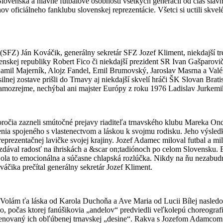
lovenska a hlavne futbalové osobnosti všetkých generácií od čias sláv
nov oficiálneho fanklubu slovenskej reprezentácie. Všetci si uctili sk
(SFZ) Ján Kováčik, generálny sekretár SFZ Jozef Kliment, niekdajší tr
nskej republiky Robert Fico či niekdajší prezident SR Ivan Gašparovič
amil Majerník, Alojz Fandel, Emil Brumovský, Jaroslav Masrna a Valér
lnej zostave prišli do Trnavy aj niekdajší skvelí hráči ŠK Slovan Brati
 Samozrejme, nechýbal ani majster Európy z roku 1976 Ladislav Jurkem
ročia zazneli smútočné prejavy riaditeľa trnavského klubu Mareka Ond
nia spojeného s vlastenectvom a láskou k svojmu rodisku. Jeho výsled
a reprezentačnej lavičke svojej krajiny. Jozef Adamec miloval futbal a 
rozdával radosť na ihriskách a &scar on;tadiónoch po celom Slovensku. 
ola to emocionálna a súčasne chlapská rozlúčka. Nikdy na ňu nezabud
áčika prečítal generálny sekretár Jozef Kliment.
Volám ťa láska od Karola Duchoňa a Ave Maria od Lucii Bílej nasledov
o, počas ktorej fanúšikovia „andelov“ predviedli veľkolepú choreografiu
enovaný ich obľúbenej trnavskej „desine“. Rakva s Jozefom Adamcom ná