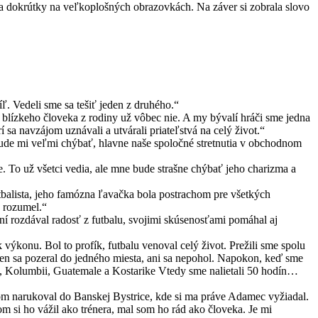
mi a dokrútky na veľkoplošných obrazovkách. Na záver si zobrala slovo
ľ. Vedeli sme sa tešiť jeden z druhého.“
blízkeho človeka z rodiny už vôbec nie. A my bývalí hráči sme jedna
í sa navzájom uznávali a utvárali priateľstvá na celý život.“
 Bude mi veľmi chýbať, hlavne naše spoločné stretnutia v obchodnom
e. To už všetci vedia, ale mne bude strašne chýbať jeho charizma a
tbalista, jeho famózna ľavačka bola postrachom pre všetkých
e rozumel.“
 rozdával radosť z futbalu, svojimi skúsenosťami pomáhal aj
ýkonu. Bol to profík, futbalu venoval celý život. Prežili sme spolu
Len sa pozeral do jedného miesta, ani sa nepohol. Napokon, keď sme
ru, Kolumbii, Guatemale a Kostarike Vtedy sme nalietali 50 hodín…
om narukoval do Banskej Bystrice, kde si ma práve Adamec vyžiadal.
som si ho vážil ako trénera, mal som ho rád ako človeka. Je mi