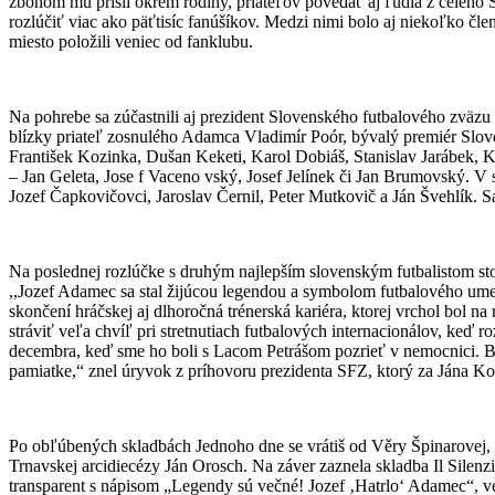
zbohom mu prišli okrem rodiny, priateľov povedať aj ľudia z celého S
rozlúčiť viac ako päťtisíc fanúšíkov. Medzi nimi bolo aj niekoľko čle
miesto položili veniec od fanklubu.
Na pohrebe sa zúčastnili aj prezident Slovenského futbalového zväzu 
blízky priateľ zosnulého Adamca Vladimír Poór, bývalý premiér Slove
František Kozinka, Dušan Keketi, Karol Dobiáš, Stanislav Jarábek, K
– Jan Geleta, Jose f Vaceno vský, Josef Jelínek či Jan Brumovský. V si
Jozef Čapkovičovci, Jaroslav Černil, Peter Mutkovič a Ján Švehlík.
Na poslednej rozlúčke s druhým najlepším slovenským futbalistom sto
,,Jozef Adamec sa stal žijúcou legendou a symbolom futbalového ume
skončení hráčskej aj dlhoročná trénerská kariéra, ktorej vrchol bol n
stráviť veľa chvíľ pri stretnutiach futbalových internacionálov, keď 
decembra, keď sme ho boli s Lacom Petrášom pozrieť v nemocnici. B
pamiatke,“ znel úryvok z príhovoru prezidenta SFZ, ktorý za Jána Kov
Po obľúbených skladbách Jednoho dne se vrátiš od Věry Špinarovej, 
Trnavskej arcidiecézy Ján Orosch. Na záver zaznela skladba Il Silenzi
transparent s nápisom „Legendy sú večné! Jozef ‚Hatrlo‘ Adamec“, v