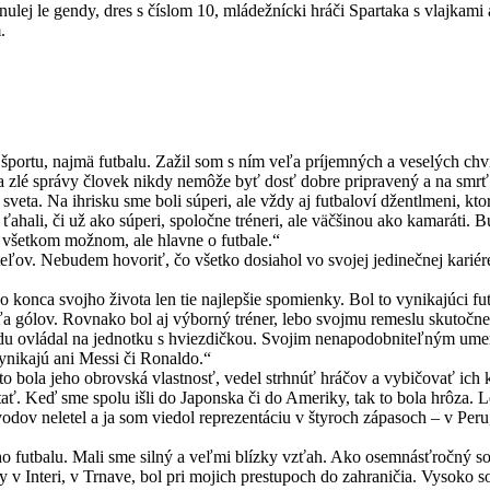
s nulej le gendy, dres s číslom 10, mládežnícki hráči Spartaka s vlajka
.
portu, najmä futbalu. Zažil som s ním veľa príjemných a veselých chví
 zlé správy človek nikdy nemôže byť dosť dobre pripravený a na smrť 
veta. Na ihrisku sme boli súperi, ale vždy aj futbaloví džentlmeni, ktor
ahali, či už ako súperi, spoločne tréneri, ale väčšinou ako kamaráti.
 o všetkom možnom, ale hlavne o futbale.“
ateľov. Nebudem hovoriť, čo všetko dosiahol vo svojej jedinečnej kariér
 konca svojho života len tie najlepšie spomienky. Bol to vynikajúci fu
ľa gólov. Rovnako bol aj výborný tréner, lebo svojmu remeslu skutočn
u ovládal na jednotku s hviezdičkou. Svojim nenapodobniteľným umení
ynikajú ani Messi či Ronaldo.“
ola jeho obrovská vlastnosť, vedel strhnúť hráčov a vybičovať ich k v
tať. Keď sme spolu išli do Japonska či do Ameriky, tak to bola hrôza. 
vodov neletel a ja som viedol reprezentáciu v štyroch zápasoch – v Pe
ho futbalu. Mali sme silný a veľmi blízky vzťah. Ako osemnásťročný s
zy v Interi, v Trnave, bol pri mojich prestupoch do zahraničia. Vysoko 