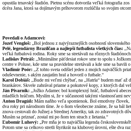
opustila trnavský štadión. Pietnu scénu dotvorila veľká fotografia zo
dcéra Jana, ktorá sa dojímavým príhovorom rozlúčila so svojim otcom
Povedali o Adamcovi:
Jozef Vengloš:
„Bol jednou z najvýraznejších osobností slovenského š
Pelé, legendárny Brazílčan a najlepší futbalista všetkých čias:
,,Na
veľká futbalová rodina. Roky sme sa stretávali na rôznych štadiónoch s
Ladislav Petráš:
,,Minimálne päťdesiat rokov sme to spolu s Jožkom ť
centre v Poluse, kde sme sa pravidelne stretávali a kde sme sa bavili
Vladimír Poór:
,,Z tohto sveta odišiel jeden z mojich najväčších pri
oduševnenie, s akým zaujatím hral a hovoril o futbale.“
Karol Dobiáš:
,,Bude mi veľmi chýbať, na ,,Hatrla“ budem mať až do
brankárov. Skvele zahrával priame a pokutové kopy, z ktorých dal ve
Ján Pivarník:
,,Jožko Adamec bol komplexný hráč, futbalovú abeced
mladších hráčom. Myslím si, že v súčasnosti takými vlastnosťami nev
Anton Dragúň:
Mám naňho veľa spomienok. Bol emotívny človek, to b
dva roky pri národnom tíme. Je o ňom všeobecne známe, že sa bál lie
znova cestovali do Južnej a Strednej Ameriky, tak zo zdravotných dô
Musím sa priznať, zostal mi po ňom ten strach z lietania.“
Ľubomír Luhový:
„Pre mňa je to najväčšia legenda československé
Potom sme sa celkovo stretli štyrikrát na klubovej úrovni, ešte dva ra