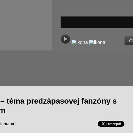
Čl
 – téma predzápasovej fanzóny s
om
r: admin