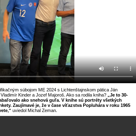
alifikačným súbojom ME 2024 s Lichtenštajnskom pätica Ján
, Vladimír Kinder a Jozef Majoroš. Ako sa rodila kniha?
„Je to 30-
nabaľovalo ako snehová guľa. V knihe sú portréty všetkých
ankety. Zaujímavé je, že v čase víťazstva Popluhára v roku 1965
vete,“
uviedol Michal Zeman.