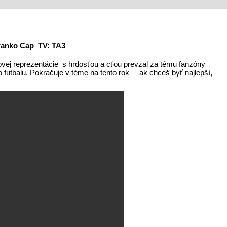
Branko Cap TV: TA3
lovej reprezentácie s hrdosťou a cťou prevzal za tému fanzóny
 futbalu. Pokračuje v téme na tento rok – ak chceš byť najlepší,