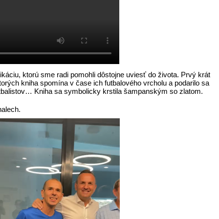
ikáciu, ktorú sme radi pomohli dôstojne uviesť do života. Prvý krát
torých kniha spomína v čase ich futbalového vrcholu a podarilo sa
futbalistov… Kniha sa symbolicky krstila šampanským so zlatom.
halech.