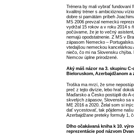
Trénera by mali vybrať fundovaní 
kvalitný tréner s ambicióznou vízi
dobre si pamätám príbeh Joachima
MS 2006 prevzal nemeckú reprezent
vydržal 15 rokov a v roku 2014 s ňo
počúvame, že je to večný asistent
nemajú opodstatnenie. Z MS v Braz
zápasom Nemecko – Portugalsko.
vtedajšou nemeckou kancelárkou A
niečo, čo mi na Slovensku chýba. 
Nemcov úplne prirodzené.
Aký máš názor na 3. skupinu C-di
Bieloruskom, Azerbajdžanom a
Troška ma mrzí, že sme nepostúpili
preč z tejto divízie, lebo hrať dok
Maďarsko a Česko postúpili do A-
skvelých zápasov. Slovensko sa v 
ME 2016 a 2020. Želal som si iných
dať vycestovať, tak pôjdeme našu
Azerbajdžane preteky formuly 1, čo
Dlho očakávaná kniha k 10. výroč
reprezentácie pod názvom Dvanást