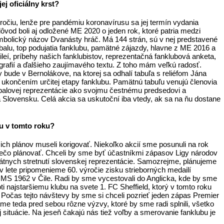
ej oficiálny krst?
ročiu, lenže pre pandémiu koronavírusu sa jej termín vydania
ôvod boli aj odložené ME 2020 o jeden rok, ktoré patria medzi
symbolický názov Dvanásty hráč. Má 144 strán, sú v nej predstavené
balu, top podujatia fanklubu, pamätné zájazdy, hlavne z ME 2016 a
ileí, príbehy našich fanklubistov, reprezentačná fanklubová anketa,
grafií a ďalšieho zaujímavého textu. Z toho mám veľkú radosť.
 bude v Bernolákove, na ktorej sa odhalí tabuľa s reliéfom Jána
ukončením určitej etapy fanklubu. Pamätnú tabuľu venujú členovia
utbalovej reprezentácie ako svojmu čestnému predsedovi a
na Slovensku. Celá akcia sa uskutoční iba vtedy, ak sa na ňu dostane
bu v tomto roku?
ch plánov museli korigovať. Niekoľko akcií sme posunuli na rok
 niečo plánovať. Chceli by sme byť účastníkmi zápasov Ligy národov
átnych stretnutí slovenskej reprezentácie. Samozrejme, plánujeme
v lete pripomenieme 60. výročie zisku strieborných medailí
MS 1962 v Čile. Radi by sme vycestovali do Anglicka, kde by sme
ti najstaršiemu klubu na svete 1. FC Sheffield, ktorý v tomto roku
 Počas tejto návštevy by sme si chceli pozrieť jeden zápas Premier
 teda pred sebou rôzne výzvy, ktoré by sme radi splnili, všetko
situácie. Na jeseň čakajú nás tiež voľby a smerovanie fanklubu je