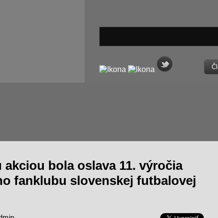
Čl
akciou bola oslava 11. výročia
ho fanklubu slovenskej futbalovej
admin