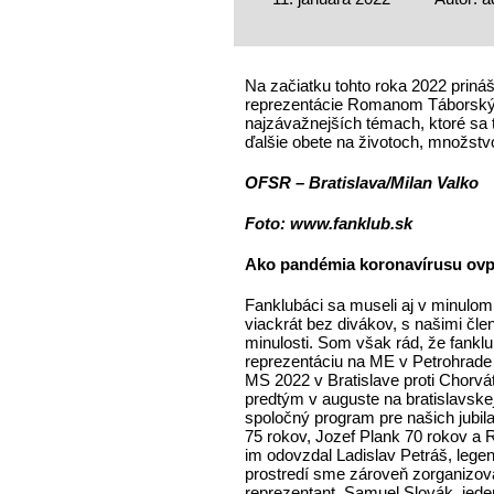
Na začiatku tohto roka 2022 priná
reprezentácie Romanom Táborským
najzávažnejších témach, ktoré sa 
ďalšie obete na životoch, množstvo
OFSR – Bratislava/Milan Valko
Foto: www.fanklub.sk
Ako pandémia koronavírusu ovpl
Fanklubáci sa museli aj v minulo
viackrát bez divákov, s našimi člen
minulosti. Som však rád, že fankl
reprezentáciu na ME v Petrohrade 
MS 2022 v Bratislave proti Chorvát
predtým v auguste na bratislavske
spoločný program pre našich jubi
75 rokov, Jozef Plank 70 rokov a 
im odovzdal Ladislav Petráš, leg
prostredí sme zároveň zorganizoval
reprezentant, Samuel Slovák, jede