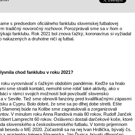
šame s predsedom oficiálneho fanklubu slovenskej futbalovej
 tradičný novoročný rozhovor. Porozprávali sme sa v ňom o
týkajú fanklubu. Rok 2021 bol znova ťažký, koronavírus si vyžiadal
 nakazených a druhotne ničí aj futbal.
yvnila chod fanklubu v roku 2021?
m roku vyrovnávať s ťažkým obdobím pandémie. Keďže sa hralo
mi sme stratili kontakt, nemohli sme robiť také aktivity, ako v
ubáci v rámci svojich možností boli povzbudiť slovenskú
a v Seville. Tiež sme obnovili fanzóny pred kvalifikačnými zápasmi
sku a Cypru. Bolo dobré, že sme sa po dlhej dobe stretli. Ešte
j Slamenej búde na Kolibe sme zagratulovali a zorganizovali
lantov. V minulom roku Anna Randová mala 80 rokov, Rudolf Janček
Róbert Lamprecht 60 rokov. Oslávenci dostali darčekové koše, ktoré
enda slovenského a československého futbalu. V tomto príjemnom
i besedu o ME 2020. Zúčastnili sa na nej Ivan Hrdlička, bývalý čs.
n z asistentov trénera Slovenska, Ján Ďurica, bývalý dlhoročný