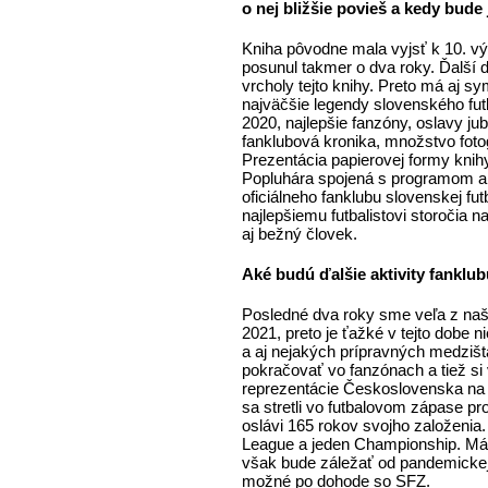
o nej bližšie povieš a kedy bude j
Kniha pôvodne mala vyjsť k 10. vý
posunul takmer o dva roky. Ďalší d
vrcholy tejto knihy. Preto má aj 
najväčšie legendy slovenského fut
2020, najlepšie fanzóny, oslavy jub
fanklubová kronika, množstvo foto
Prezentácia papierovej formy knihy
Popluhára spojená s programom a 
oficiálneho fanklubu slovenskej f
najlepšiemu futbalistovi storočia 
aj bežný človek.
Aké budú ďalšie aktivity fanklu
Posledné dva roky sme veľa z naši
2021, preto je ťažké v tejto dobe
a aj nejakých prípravných medzišt
pokračovať vo fanzónach a tiež si 
reprezentácie Československa na 
sa stretli vo futbalovom zápase pro
oslávi 165 rokov svojho založenia.
League a jeden Championship. Máme
však bude záležať od pandemickej 
možné po dohode so SFZ.