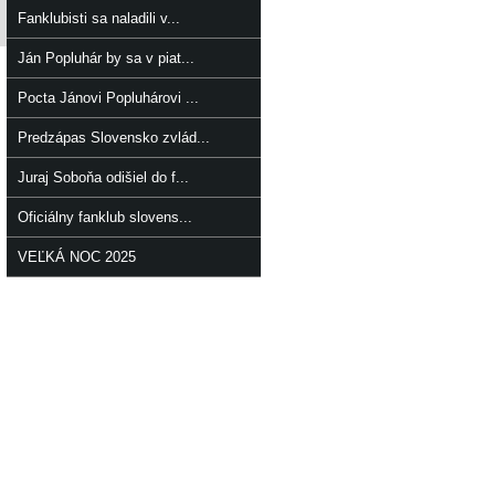
Fanklubisti sa naladili v...
Ján Popluhár by sa v piat...
Pocta Jánovi Popluhárovi ...
Predzápas Slovensko zvlád...
Juraj Soboňa odišiel do f...
Oficiálny fanklub slovens...
VEĽKÁ NOC 2025