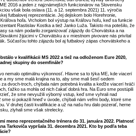
 ME 2016 a jeden z najznámejších funkcionárov na Slovensku
ciou však bola oslava (11. a 12. septembra 2021) 11. výročia
skej futbalovej reprezentácie. Jej dejiskom bolo Horehronie,
Kráľova hoľa. Vrcholom bol výstup na Kráľovu hoľu, keď sa funkcie
rezentant Rastislav Kostka a tiež Janko Luža. Takisto ma potešilo, že
pasy sa nám podarilo zorganizovať zájazdy do Chorvátska a na
 Slovákmi žijúcimi v Chorvátsku a v miestnom pivovare nás privítal
vák. Súčasťou tohto zájazdu bol aj futbalový zápas chorvátskeho a
stálo v kvalifikácii MS 2022 a tiež na odloženom Eure 2020,
ladnej skupiny do osemfinále?
o nemalo optimálnu výkonnosť. Hlavne sa to týka ME, kde viacerí
orme a my sme malá krajina na to, aby sme mali šesť-sedem
za dvoch-troch, chýbala nám potrebná kvalita a keďže viacerí hráči
och, ťažko sa mohla od nich čakať dobrá hra. Na Euro sme postúpili
zieť, že sme nevyužili výborný vstup, keď sme vyhrali nad
 sme si pokazili hneď v úvode, chýbali nám veľmi body, ktoré sme
ou. V druhej časti kvalifikácie a už na našu hru dalo pozerať, herne
ku, zlyhali sme však strelecky.
mi meno reprezentačného trénera do 31. januára 2022. Platnosť
na Tarkoviča vypršala 31. decembra 2021. Kto by podľa teba
ácie?