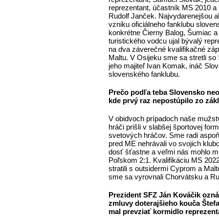
reprezentant, účastník MS 2010 a
Rudolf Janček. Najvydarenejšou ak
vzniku oficiálneho fanklubu sloven
konkrétne Čierny Balog, Šumiac a 
turistického vodcu ujal bývalý rep
na dva záverečné kvalifikačné zá
Maltu. V Osijeku sme sa stretli so
jeho majiteľ Ivan Komak, ináč Slo
slovenského fanklubu.
Prečo podľa teba Slovensko neob
kde prvý raz nepostúpilo zo zák
V obidvoch prípadoch naše mužstv
hráči prišli v slabšej športovej f
svetových hráčov. Sme radi aspoň 
pred ME nehrávali vo svojich klub
dosť šťastne a veľmi nás mohlo mr
Poľskom 2:1. Kvalifikáciu MS 2022
stratili s outsidermi Cyprom a Malt
sme sa vyrovnali Chorvátsku a Rus
Prezident SFZ Ján Kováčik ozná
zmluvy doterajšieho kouča Štefa
mal prevziať kormidlo reprezent