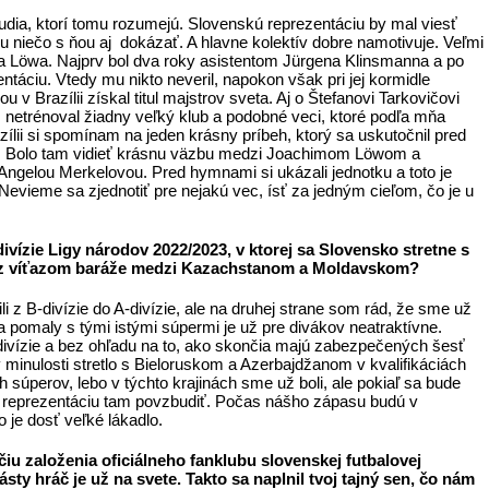
ľudia, ktorí tomu rozumejú. Slovenskú reprezentáciu by mal viesť
ou niečo s ňou aj dokázať. A hlavne kolektív dobre namotivuje. Veľmi
 Löwa. Najprv bol dva roky asistentom Jürgena Klinsmanna a po
áciu. Vtedy mu nikto neveril, napokon však pri jej kormidle
u v Brazílii získal titul majstrov sveta. Aj o Štefanovi Tarkovičovi
, netrénoval žiadny veľký klub a podobné veci, ktoré podľa mňa
ílii si spomínam na jeden krásny príbeh, ktorý sa uskutočnil pred
 Bolo tam vidieť krásnu väzbu medzi Joachimom Löwom a
ngelou Merkelovou. Pred hymnami si ukázali jednotku a toto je
Nevieme sa zjednotiť pre nejakú vec, ísť za jedným cieľom, čo je u
vízie Ligy národov 2022/2023, v ktorej sa Slovensko stretne s
 z víťazom baráže medzi Kazachstanom a Moldavskom?
 z B-divízie do A-divízie, ale na druhej strane som rád, že sme už
ola pomaly s tými istými súpermi je už pre divákov neatraktívne.
divízie a bez ohľadu na to, ako skončia majú zabezpečených šesť
minulosti stretlo s Bieloruskom a Azerbajdžanom v kvalifikáciách
 súperov, lebo v týchto krajinách sme už boli, ale pokiaľ sa bude
 reprezentáciu tam povzbudiť. Počas nášho zápasu budú v
 je dosť veľké lákadlo.
iu založenia oficiálneho fanklubu slovenskej futbalovej
y hráč je už na svete. Takto sa naplnil tvoj tajný sen, čo nám