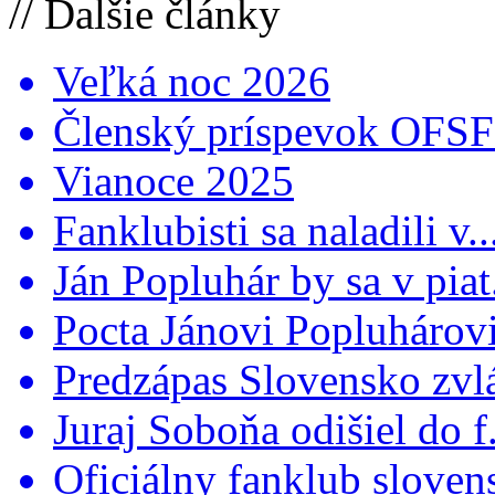
// Ďalšie články
Veľká noc 2026
Členský príspevok OFSFR
Vianoce 2025
Fanklubisti sa naladili v..
Ján Popluhár by sa v piat.
Pocta Jánovi Popluhárovi 
Predzápas Slovensko zvlá
Juraj Soboňa odišiel do f.
Oficiálny fanklub slovens