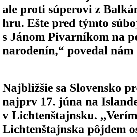
ale proti súperovi z Balká
hru. Ešte pred týmto súbo
s Jánom Pivarníkom na po
narodenín,“
povedal nám J
Najbližšie sa Slovensko pr
najprv 17. júna na Island
v Lichtenštajnsku.
,,Verím
Lichtenštajnska pôjdem o